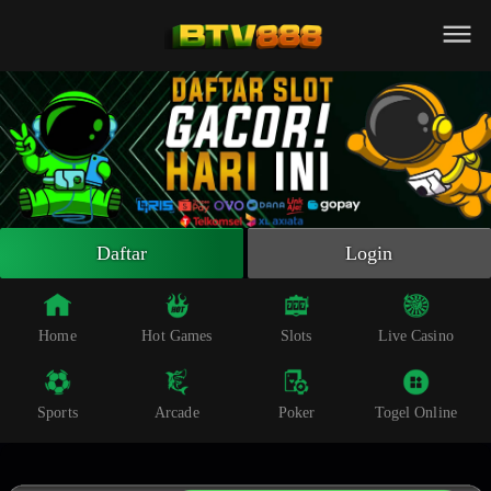
Beranda
Slot Online
Live Casino
Sportsbook
Arcade
Togel Online
Daftar
Login
Poker
Whatsapp
Home
Hot Games
Slots
Live Casino
Telegram
Sports
Arcade
Poker
Togel Online
Livechat