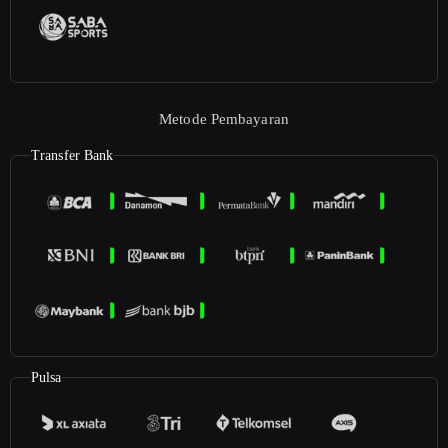
Metode Pembayaran
Transfer Bank
Pulsa