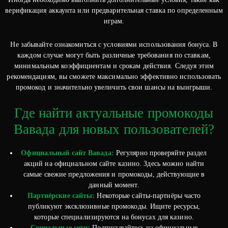
верификация аккаунта или предварительная ставка по определенным
играм.
Не забывайте ознакомиться с условиями использования бонуса. В
каждом случае могут быть различные требования по ставкам,
минимальным коэффициентам и срокам действия. Следуя этим
рекомендациям, вы сможете максимально эффективно использовать
промокод и значительно увеличить свои шансы на выигрыши.
Где найти актуальные промокоды
Вавада для новых пользователей?
Официальный сайт Вавада:
Регулярно проверяйте раздел
акций на официальном сайте казино. Здесь можно найти
самые свежие предложения и промокоды, действующие в
данный момент.
Партнёрские сайты:
Некоторые сайты-партнёры часто
публикуют эксклюзивные промокоды. Ищите ресурсы,
которые специализируются на бонусах для казино.
Социальные сети:
Подписывайтесь на официальные